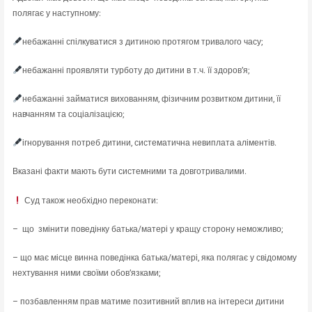
полягає у наступному:
небажанні спілкуватися з дитиною протягом тривалого часу;
небажанні проявляти турботу до дитини в т.ч. її здоров’я;
небажанні займатися вихованням, фізичним розвитком дитини, її
навчанням та соціалізацією;
ігнорування потреб дитини, систематична невиплата аліментів.
Вказані факти мають бути системними та довготривалими.
Суд також необхідно переконати:
– що змінити поведінку батька/матері у кращу сторону неможливо;
– що має місце винна поведінка батька/матері, яка полягає у свідомому
нехтування ними своїми обов’язками;
– позбавленням прав матиме позитивний вплив на інтереси дитини