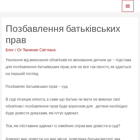
Глав
меню
Позбавлення батьківських
прав
Блог
/ От
Ткаченко Світлана
Ухилення від виконання обов’язків по вихованню дитини це – підстава
для позбавлення батьківських прав, але не все так просто, як здається
на перший погляд.
Позбавляє батьківських прав – суд.
В суді позицію клієнта, а саме що батько чи мати не виконує свої
обов’язки і позбавлення прав буде корисним для дитини необхідно
буде довести доказами, які готує адвокат.
Тож, які обставини адвокат із сімейних справ має довести в суді?
Адвокат має довести що має місце поведінка батька/матері, яка