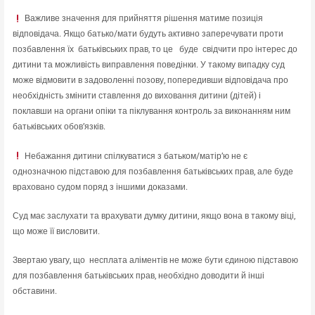
Важливе значення для прийняття рішення матиме позиція
відповідача. Якщо батько/мати будуть активно заперечувати проти
позбавлення їх батьківських прав, то це буде свідчити про інтерес до
дитини та можливість виправлення поведінки. У такому випадку суд
може відмовити в задоволенні позову, попередивши відповідача про
необхідність змінити ставлення до виховання дитини (дітей) і
поклавши на органи опіки та піклування контроль за виконанням ним
батьківських обов’язків.
Небажання дитини спілкуватися з батьком/матір’ю не є
однозначною підставою для позбавлення батьківських прав, але буде
враховано судом поряд з іншими доказами.
Суд має заслухати та врахувати думку дитини, якщо вона в такому віці,
що може її висловити.
Звертаю увагу, що несплата аліментів не може бути єдиною підставою
для позбавлення батьківських прав, необхідно доводити й інші
обставини.