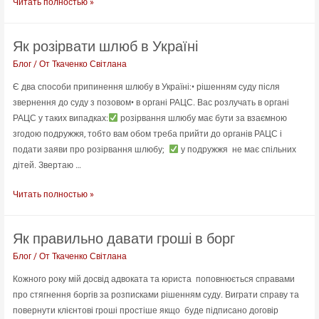
Цивільний
Читать полностью »
шлюб
або
Як розірвати шлюб в Україні
шлюб
без
Блог
/ От
Ткаченко Світлана
реєстрації.
Є два способи припинення шлюбу в Україні:• рішенням суду після
Які
звернення до суду з позовом• в органі РАЦС. Вас розлучать в органі
наслідки?
РАЦС у таких випадках:
розірвання шлюбу має бути за взаємною
згодою подружжя, тобто вам обом треба прийти до органів РАЦС і
подати заяви про розірвання шлюбу;
у подружжя не має спільних
дітей. Звертаю …
Як
Читать полностью »
розірвати
шлюб
Як правильно давати гроші в борг
в
Україні
Блог
/ От
Ткаченко Світлана
Кожного року мій досвід адвоката та юриста поповнюється справами
про стягнення боргів за розписками рішенням суду. Виграти справу та
повернути клієнтові гроші простіше якщо буде підписано договір