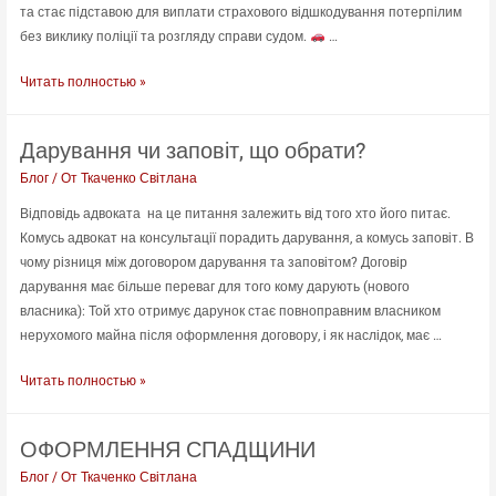
та стає підставою для виплати страхового відшкодування потерпілим
без виклику поліції та розгляду справи судом.
…
Оформляємо
Читать полностью »
Європротокол
Дарування чи заповіт, що обрати?
Блог
/ От
Ткаченко Світлана
Відповідь адвоката на це питання залежить від того хто його питає.
Комусь адвокат на консультації порадить дарування, а комусь заповіт. В
чому різниця між договором дарування та заповітом? Договір
дарування має більше переваг для того кому дарують (нового
власника): Той хто отримує дарунок стає повноправним власником
нерухомого майна після оформлення договору, і як наслідок, має …
Дарування
Читать полностью »
чи
заповіт,
ОФОРМЛЕННЯ СПАДЩИНИ
що
обрати?
Блог
/ От
Ткаченко Світлана