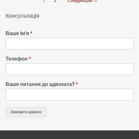
Навигация
1
2
Следующая
→
що
по
купується
Консультація
в
записям
шлюбі?
Ваше Ім'я
*
Телефон
*
Ваше питання до адвоката?
*
Замовити дзвінок