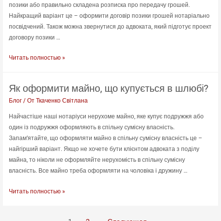
позики або правильно складена розписка про передачу грошей.
Найкращий варіант це – оформити договір позики грошей нотаріально
посвідчений. Також можна звернутися до адвоката, який підготує проект
договору позики …
Як
Читать полностью »
правильно
давати
Як оформити майно, що купується в шлюбі?
гроші
в
Блог
/ От
Ткаченко Світлана
борг
Найчастіше наші нотаріуси нерухоме майно, яке купує подружжя або
один із подружжя оформляють в спільну сумісну власність.
Запам’ятайте, що оформляти майно в спільну сумісну власність це –
найгірший варіант. Якщо не хочете бути клієнтом адвоката з поділу
майна, то ніколи не оформляйте нерухомість в спільну сумісну
власність. Все майно треба оформляти на чоловіка і дружину …
Як
Читать полностью »
оформити
майно,