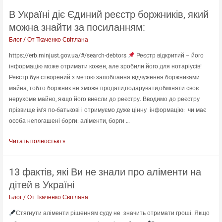
прав
В Україні діє Єдиний реєстр боржників, який
можна знайти за посиланням:
Блог
/ От
Ткаченко Світлана
https://erb.minjust.gov.ua/#/search-debtors
Реєстр відкритий – його
інформацію може отримати кожен, але зробили його для нотаріусів!
Реєстр був створений з метою запобігання відчуження боржниками
майна, тобто боржник не зможе продати,подарувати,обміняти своє
нерухоме майно, якщо його внесли до реєстру. Вводимо до реєстру
прізвище ім’я по-батькові і отримуємо дуже цінну інформацію: чи має
особа непогашені борги: аліменти, борги …
В
Читать полностью »
Україні
діє
13 фактів, які Ви не знали про аліменти на
Єдиний
дітей в Україні
реєстр
боржників,
Блог
/ От
Ткаченко Світлана
який
Стягнути аліменти рішенням суду не значить отримати гроші. Якщо
можна