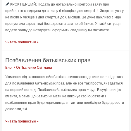
КРОК ПЕРШИЙ: Подать до нотаріальної контори заяву про
прийняття спадщини до спливу 6 місяців з дня смерті
Звертаю увагу
не після 6 місяців з дня смерті, а до 6 місяців. Це дуже важливо! Якщо
пропустили строк, тоді без адвоката вам не обійтися. У такій ситуація
подати заяву до нотаріуса і оформити спадщину ви матимете …
ОФОРМЛЕННЯ
Читать полностью »
СПАДЩИНИ
Позбавлення батьківських прав
Блог
/ От
Ткаченко Світлана
Ухилення від виконання обов’язків по вихованню дитини це – підстава
для позбавлення батьківських прав, але не все так просто, як здається
на перший погляд. Позбавляє батьківських прав – суд. В суді позицію
клієнта, а саме що батько чи мати не виконує свої обов’язки і
позбавлення прав буде корисним для дитини необхідно буде довести
доказами, які …
Позбавлення
Читать полностью »
батьківських