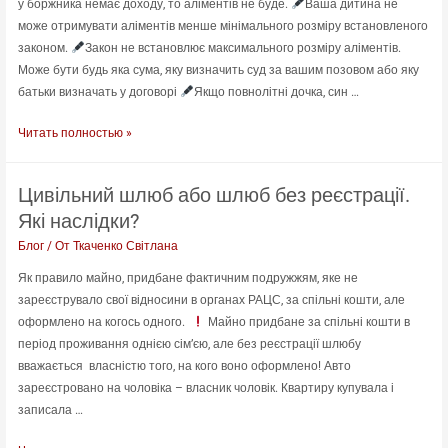
у боржника немає доходу, то аліментів не буде.
Ваша дитина не
знайти
може отримувати аліментів менше мінімального розміру встановленого
за
законом.
Закон не встановлює максимального розміру аліментів.
посиланням:
Може бути будь яка сума, яку визначить суд за вашим позовом або яку
батьки визначать у договорі
Якщо повнолітні дочка, син …
13
Читать полностью »
фактів,
які
Цивільний шлюб або шлюб без реєстрації.
Ви
Які наслідки?
не
знали
Блог
/ От
Ткаченко Світлана
про
Як правило майно, придбане фактичним подружжям, яке не
аліменти
зареєструвало свої відносини в органах РАЦС, за спільні кошти, але
на
оформлено на когось одного.
Майно придбане за спільні кошти в
дітей
період проживання однією сім’єю, але без реєстрації шлюбу
в
вважається власністю того, на кого воно оформлено! Авто
Україні
зареєстровано на чоловіка – власник чоловік. Квартиру купувала і
записала …